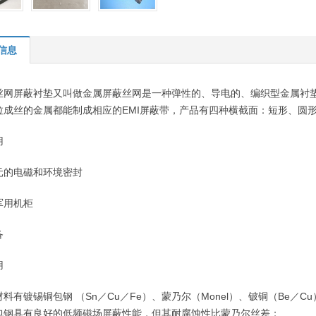
信息
丝网屏蔽衬垫又叫做金属屏蔽丝网是一种弹性的、导电的、编织型金属衬垫
拉成丝的金属都能制成相应的EMI屏蔽带，产品有四种横截面：短形、圆
用
元的电磁和环境密封
军用机柜
备
用
材料有镀锡铜包钢
（
Sn
／
Cu
／
Fe
）、蒙乃尔（
Monel
）、铍铜（
Be
／
Cu
包钢具有良好的低频磁场屏蔽性能，但其耐腐蚀性比蒙乃尔丝差；