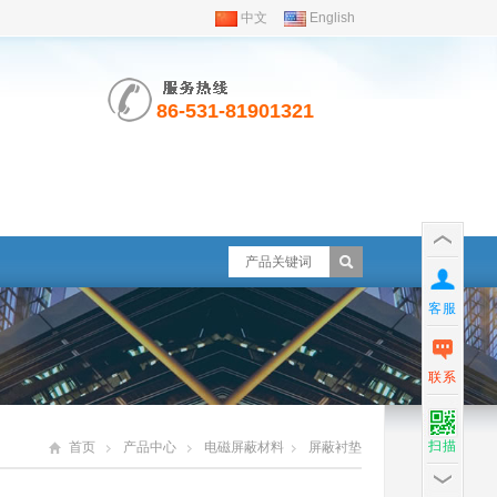
中文
English
86-531-81901321
客服
联系
扫描
首页
产品中心
电磁屏蔽材料
屏蔽衬垫