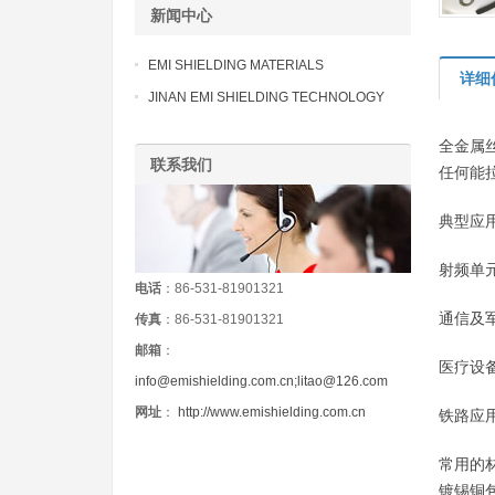
新闻中心
EMI SHIELDING MATERIALS
详细
JINAN EMI SHIELDING TECHNOLOGY
全金属
联系我们
任何能
典型应
射频单
电话
：86-531-81901321
通信及
传真
：86-531-81901321
邮箱
：
医疗设
info@emishielding.com.cn;litao@126.com
网址
：
http://www.emishielding.com.cn
铁路应
常用的
镀锡铜