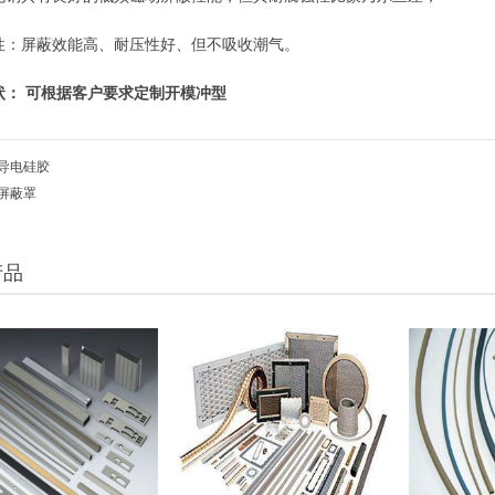
性：屏蔽效能高、耐压性好、但不吸收潮气。
状：
可根据客户要求定制开模冲型
导电硅胶
屏蔽罩
产品