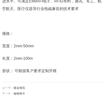
进水平。可满足
EMI/RFI
电子、
RFID
布料，通讯、军工、航
空航天、医疗仪器等行业电磁兼容的技术要求
规格：
宽度：
2mm-50mm
长度：
2mm-100m
形状： 可根据客户要求定制开模
上一个：
镀金铜箔
下一个：
铍铜弹片