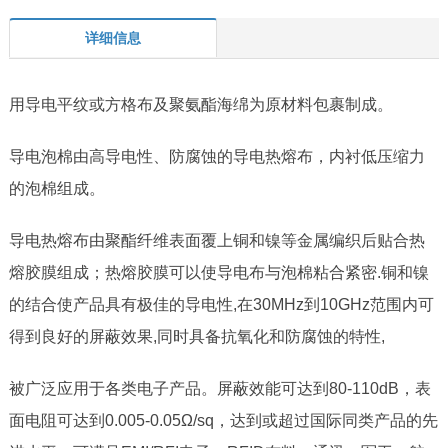
详细信息
用导电平纹或方格布及聚氨酯海绵为原材料包裹制成。
导电泡棉由高导电性、防腐蚀的导电热熔布，内衬低压缩力
的泡棉组成。
导电热熔布由聚酯纤维表面覆上铜和镍等金属编织后贴合热
熔胶膜组成；热熔胶膜可以使导电布与泡棉粘合紧密
.
铜和镍
的结合使产品具有极佳的导电性
,
在
30MHz
到
10GHz
范围内可
得到良好的屏蔽效果
,
同时具备抗氧化和防腐蚀的特性
,
被广泛应用于各类电子产品。屏蔽效能可达到
80-110dB
，表
面电阻可达到
0.005-0.05
Ω
/sq
，达到或超过国际同类产品的先