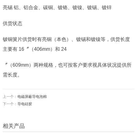
亮锡 铝、铝合金、碳铜、镀铬、镀镍、镀锡、镀锌
供货状态
铍铜簧片供货时有亮铜（本色）、镀锡和镀镍等，供货长度
主要有
16
〞（
406mm
）和
24
〞（
609mm
）两种规格，也可按客户要求视具体状况提供所
需长度。
上一个：
电磁屏蔽导电泡棉
下一个：
导电硅胶
相关产品