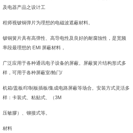
及电器产品之设计工
程师视铍铜弹片为理想的电磁波遮蔽材料。
铍铜簧片具有高弹性、高导电性及良好的耐腐蚀性，是宽频
率段最理想的
EMI
屏蔽材料，
广泛应用于各种通讯电子设备的屏蔽。屏蔽簧片结构形式多
样，可用于各种屏蔽室
/
舱门
/
机箱
/
盖板
/
印制板插板
/
集成电路屏蔽等场合。安装方式灵活多
样：卡装式、粘贴式、（
3M
压敏膠）、铆接式等。
材料