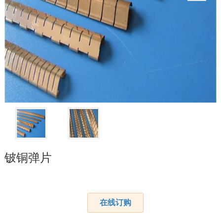
铍铜弹片
在线订购