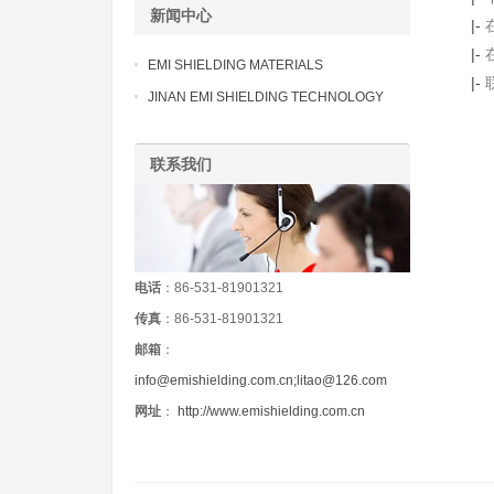
新闻中心
|-
|-
EMI SHIELDING MATERIALS
|-
JINAN EMI SHIELDING TECHNOLOGY
联系我们
电话
：86-531-81901321
传真
：86-531-81901321
邮箱
：
info@emishielding.com.cn;litao@126.com
网址
：
http://www.emishielding.com.cn