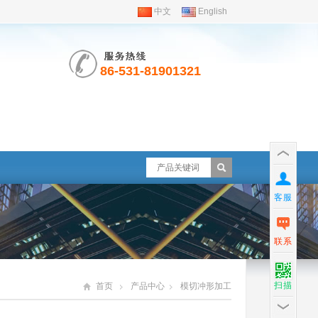
中文
English
86-531-81901321
客服
联系
扫描
首页
产品中心
模切冲形加工