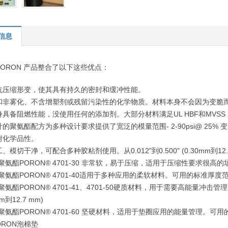
信息
PORON 产品整合了以下这些优点：
抗压缩形变，使其具有持久的密封和缓冲性能。
和非雾化、不含增塑剂或残留污染性的化学物质。材料本身不会因为变脆
身具备阻燃性能，没使用任何的添加剂。大部分材料满足
UL HBF和MVS
计的聚氨酯配方为多种设计要求提供了宽泛的模量范围
- 2-90psi@ 25% 
耐化学品性。
工、模切干净，可配合多种胶粘剂使用。从
0.012"到0.500" (0.30m
聚氨酯PORON® 4701-30 非常软，易于压缩，适用于压缩性要求很高的
氨酯PORON® 4701-40适用于多种应用的柔软材料。可用的标准厚度范围从0.031"
聚氨酯PORON® 4701-41、4701-50硬质材料，用于需要高能量冲击管理
mm到12.7 mm)
聚氨酯PORON® 4701-60 坚硬材料，适用于垫圈应用的能量管理。可用的标准厚度
PORON泡棉垫